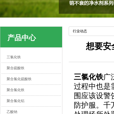
行业动态
产品中心
想要安
三氯化铁
聚合硫酸铁
三氯化铁
广
聚合氯化硫酸铁
过程中也是
聚合氯化铁
围应该设警
聚合氯化铝
防护服。千
乙酸钠