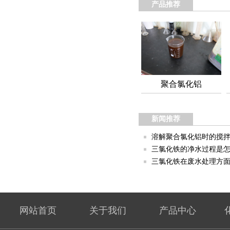
产品推荐
聚合氯化铝
新闻推荐
溶解聚合氯化铝时的搅拌要
三氯化铁的净水过程是
三氯化铁在废水处理方面有
网站首页
关于我们
产品中心