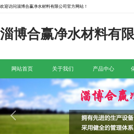
欢迎访问淄博合赢净水材料有限公司官方网站！
淄博合赢净水材料有
网站首页
关于我们
产品中心