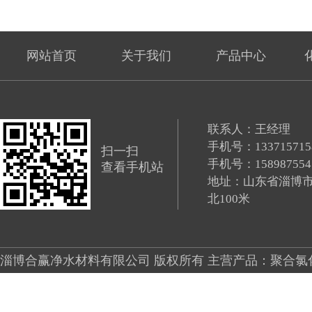
网站首页
关于我们
产品中心
联系人：王经理
手机号：133715715
扫一扫
手机号：158987554
查看手机站
地址：山东省淄博
北100米
淄博合赢净水材料有限公司 版权所有
主营产品：
聚合氯