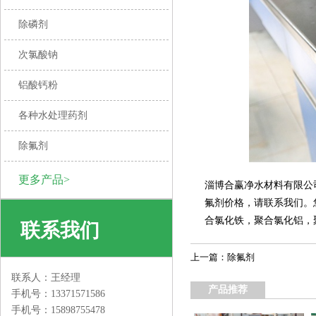
除磷剂
次氯酸钠
铝酸钙粉
各种水处理药剂
除氟剂
更多产品>
淄博合赢净水材料有限公
氟剂价格
，请联系我们。
合氯化铁
，
聚合氯化铝
，
联系我们
上一篇：
除氟剂
联系人：王经理
产品推荐
手机号：13371571586
手机号：15898755478