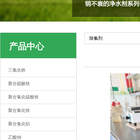
除氟剂
产品中心
三氯化铁
聚合硫酸铁
聚合氯化硫酸铁
聚合氯化铁
聚合氯化铝
乙酸钠